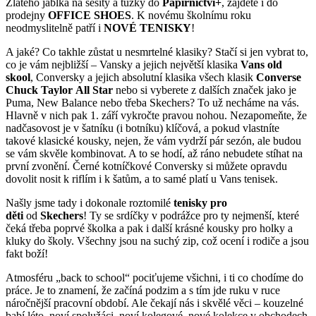
Zlatého jablka na sešity a tužky do
Papírnictví+
, zajděte i do
prodejny
OFFICE
SHOES
. K novému školnímu roku
neodmyslitelně patří i
NOVÉ
TENISKY
!
A jaké? Co takhle zůstat u nesmrtelné klasiky? Stačí si jen vybrat to,
co je vám nejbližší – Vansky a jejich největší klasika
Vans old
skool
, Conversky a jejich absolutní klasika všech klasik
Converse
Chuck Taylor
All Star
nebo si vyberete z dalších značek jako je
Puma, New Balance nebo třeba Skechers? To už necháme na vás.
Hlavně v nich pak 1. září vykročte pravou nohou. Nezapomeňte, že
nadčasovost je v šatníku (i botníku) klíčová, a pokud vlastníte
takové klasické kousky, nejen, že vám vydrží pár sezón, ale budou
se vám skvěle kombinovat. A to se hodí, až ráno nebudete stíhat na
první zvonění. Černé kotníčkové Conversky si můžete opravdu
dovolit nosit k riflím i k šatům, a to samé platí u Vans tenisek.
Našly jsme tady i dokonale roztomilé
tenisky pro
děti
od
Skechers
! Ty se srdíčky v podrážce pro ty nejmenší, které
čeká třeba poprvé školka a pak i další krásné kousky pro holky a
kluky do školy. Všechny jsou na suchý zip, což ocení i rodiče a jsou
fakt boží!
Atmosféru „back to school“ pociťujeme všichni, i ti co chodíme do
práce. Je to znamení, že začíná podzim a s tím jde ruku v ruce
náročnější pracovní období. Ale čekají nás i skvělé věci – kouzelné
babí léto, noví spolužáci, noví kolegové, nové kolekce v obchodech