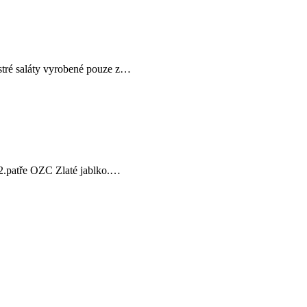
stré saláty vyrobené pouze z…
 2.patře OZC Zlaté jablko.…