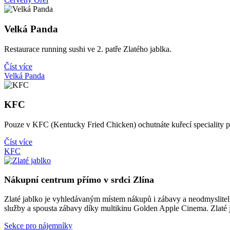
Velká Panda
Restaurace running sushi ve 2. patře Zlatého jablka.
Číst více
Velká Panda
KFC
Pouze v KFC (Kentucky Fried Chicken) ochutnáte kuřecí speciality p
Číst více
KFC
Nákupní centrum přímo v srdci Zlína
Zlaté jablko je vyhledávaným místem nákupů i zábavy a neodmyslitelno
služby a spousta zábavy díky multikinu Golden Apple Cinema. Zlaté ja
Sekce pro nájemníky