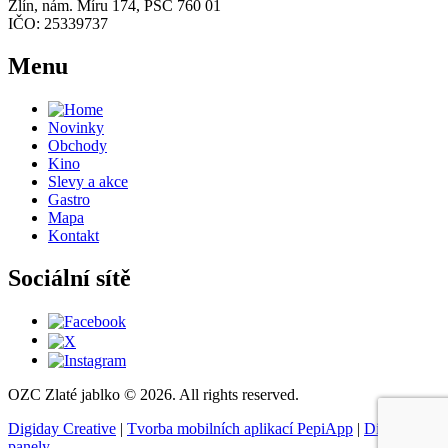
Zlín, nám. Míru 174, PSČ 760 01
IČO: 25339737
Menu
Novinky
Obchody
Kino
Slevy a akce
Gastro
Mapa
Kontakt
Sociální sítě
OZC Zlaté jablko © 2026. All rights reserved.
Digiday Creative
|
Tvorba mobilních aplikací PepiApp
|
Digitální
panely