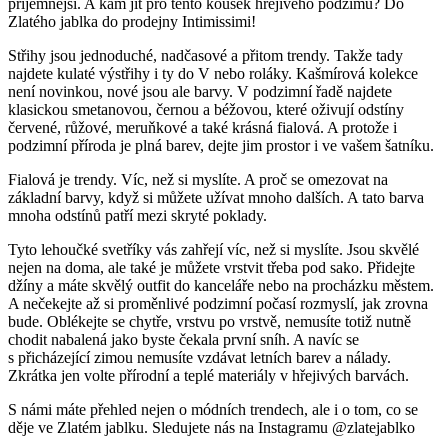
příjemnější. A kam jít pro tento kousek hřejivého podzimu? Do
Zlatého jablka do prodejny Intimissimi!
Střihy jsou jednoduché, nadčasové a přitom trendy. Takže tady
najdete kulaté výstřihy i ty do V nebo roláky. Kašmírová kolekce
není novinkou, nové jsou ale barvy. V podzimní řadě najdete
klasickou smetanovou, černou a béžovou, které oživují odstíny
červené, růžové, meruňkové a také krásná fialová. A protože i
podzimní příroda je plná barev, dejte jim prostor i ve vašem šatníku.
Fialová je trendy. Víc, než si myslíte. A proč se omezovat na
základní barvy, když si můžete užívat mnoho dalších. A tato barva
mnoha odstínů patří mezi skryté poklady.
Tyto lehoučké svetříky vás zahřejí víc, než si myslíte. Jsou skvělé
nejen na doma, ale také je můžete vrstvit třeba pod sako. Přidejte
džíny a máte skvělý outfit do kanceláře nebo na procházku městem.
A nečekejte až si proměnlivé podzimní počasí rozmyslí, jak zrovna
bude. Oblékejte se chytře, vrstvu po vrstvě, nemusíte totiž nutně
chodit nabalená jako byste čekala první sníh. A navíc se
s přicházející zimou nemusíte vzdávat letních barev a nálady.
Zkrátka jen volte přírodní a teplé materiály v hřejivých barvách.
S námi máte přehled nejen o módních trendech, ale i o tom, co se
děje ve Zlatém jablku. Sledujete nás na Instagramu @zlatejablko