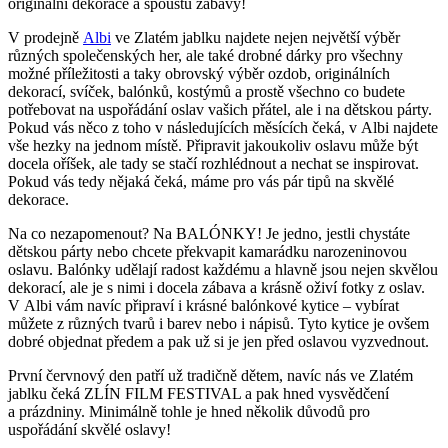
originální dekorace a spoustu zábavy!
V prodejně
Albi
ve Zlatém jablku najdete nejen největší výběr
různých společenských her, ale také drobné dárky pro všechny
možné příležitosti a taky obrovský výběr ozdob, originálních
dekorací, svíček, balónků, kostýmů a prostě všechno co budete
potřebovat na uspořádání oslav vašich přátel, ale i na dětskou párty.
Pokud vás něco z toho v následujících měsících čeká, v Albi najdete
vše hezky na jednom místě. Připravit jakoukoliv oslavu může být
docela oříšek, ale tady se stačí rozhlédnout a nechat se inspirovat.
Pokud vás tedy nějaká čeká, máme pro vás pár tipů na skvělé
dekorace.
Na co nezapomenout? Na BALÓNKY! Je jedno, jestli chystáte
dětskou párty nebo chcete překvapit kamarádku narozeninovou
oslavu. Balónky udělají radost každému a hlavně jsou nejen skvělou
dekorací, ale je s nimi i docela zábava a krásně oživí fotky z oslav.
V Albi vám navíc připraví i krásné balónkové kytice – vybírat
můžete z různých tvarů i barev nebo i nápisů. Tyto kytice je ovšem
dobré objednat předem a pak už si je jen před oslavou vyzvednout.
První červnový den patří už tradičně dětem, navíc nás ve Zlatém
jablku čeká ZLÍN FILM FESTIVAL a pak hned vysvědčení
a prázdniny. Minimálně tohle je hned několik důvodů pro
uspořádání skvělé oslavy!