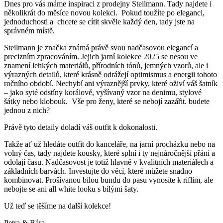
Dnes pro vás máme inspiraci z prodejny Steilmann. Tady najdete i
několikrát do měsíce novou kolekci. Pokud toužíte po eleganci,
jednoduchosti a chcete se cítit skvěle každý den, tady jste na
správném místě.
Steilmann je značka známá právě svou nadčasovou elegancí a
precizním zpracováním. Jejich jarní kolekce 2025 se nesou ve
znamení lehkých materiálů, přírodních tónů, jemných vzorů, ale i
výrazných detailů, které krásně odrážejí optimismus a energii tohoto
ročního období. Nechybí ani výraznější prvky, které oživí váš šatník
– jako syté odstíny korálové, vyšívaný vzor na denimu, stylové
šátky nebo klobouk. Vše pro ženy, které se nebojí zazářit. budete
jednou z nich?
Právě tyto detaily doladí váš outfit k dokonalosti.
Takže ať už hledáte outfit do kanceláře, na jarní procházku nebo na
volný čas, tady najdete kousky, které splní i ty nejnáročnější přání a
odolají času. Nadčasovost je totiž hlavně v kvalitních materiálech a
základních barvách. Investujte do věcí, které můžete snadno
kombinovat. Prošívanou bílou bundu do pasu vynosíte k riflím, ale
nebojte se ani all white looku s bílými šaty.
Už teď se těšíme na další kolekce!
Petra & Bára