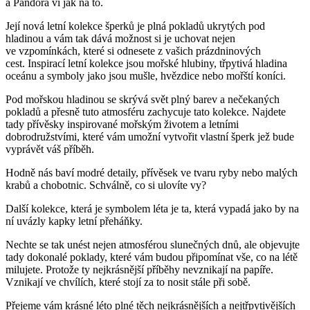
a Pandora ví jak na to.
Její nová letní kolekce šperků je plná pokladů ukrytých pod
hladinou a vám tak dává možnost si je uchovat nejen
ve vzpomínkách, které si odnesete z vašich prázdninových
cest. Inspirací letní kolekce jsou mořské hlubiny, třpytivá hladina
oceánu a symboly jako jsou mušle, hvězdice nebo mořští koníci.
Pod mořskou hladinou se skrývá svět plný barev a nečekaných
pokladů a přesně tuto atmosféru zachycuje tato kolekce. Najdete
tady přívěsky inspirované mořským životem a letními
dobrodružstvími, které vám umožní vytvořit vlastní šperk jež bude
vyprávět váš příběh.
Hodně nás baví modré detaily, přívěsek ve tvaru ryby nebo malých
krabů a chobotnic. Schválně, co si ulovíte vy?
Další kolekce, která je symbolem léta je ta, která vypadá jako by na
ní uvázly kapky letní přeháňky.
Nechte se tak unést nejen atmosférou slunečných dnů, ale objevujte
tady dokonalé poklady, které vám budou připomínat vše, co na létě
milujete. Protože ty nejkrásnější příběhy nevznikají na papíře.
Vznikají ve chvílích, které stojí za to nosit stále při sobě.
Přejeme vám krásné léto plné těch nejkrásnějších a nejtřpytivějších