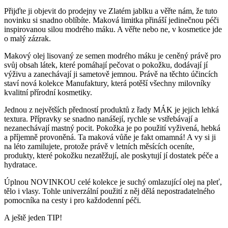
Přijďte ji objevit do prodejny ve Zlatém jablku a věřte nám, že tuto
novinku si snadno oblíbíte. Maková limitka přináší jedinečnou péči
inspirovanou silou modrého máku. A věřte nebo ne, v kosmetice jde
o malý zázrak.
Makový olej lisovaný ze semen modrého máku je ceněný právě pro
svůj obsah látek, které pomáhají pečovat o pokožku, dodávají jí
výživu a zanechávají ji sametově jemnou. Právě na těchto účincích
staví nová kolekce Manufaktury, která potěší všechny milovníky
kvalitní přírodní kosmetiky.
Jednou z největších předností produktů z řady MÁK je jejich lehká
textura. Přípravky se snadno nanášejí, rychle se vstřebávají a
nezanechávají mastný pocit. Pokožka je po použití vyživená, hebká
a příjemně provoněná. Ta maková vůňe je fakt omamná! A vy si ji
na léto zamilujete, protože právě v letních měsících oceníte,
produkty, které pokožku nezatěžují, ale poskytují jí dostatek péče a
hydratace.
Úplnou NOVINKOU celé kolekce je suchý omlazující olej na pleť,
tělo i vlasy. Tohle univerzální použití z něj dělá nepostradatelného
pomocníka na cesty i pro každodenní péči.
A ještě jeden TIP!