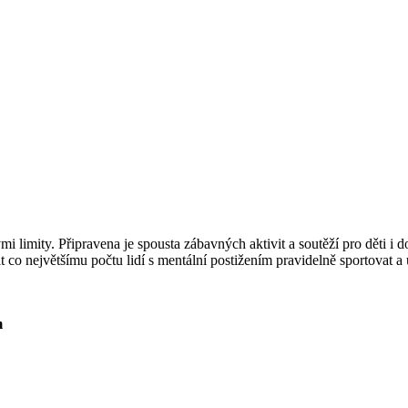
 limity. Připravena je spousta zábavných aktivit a soutěží pro děti i d
o největšímu počtu lidí s mentální postižením pravidelně sportovat a ú
m