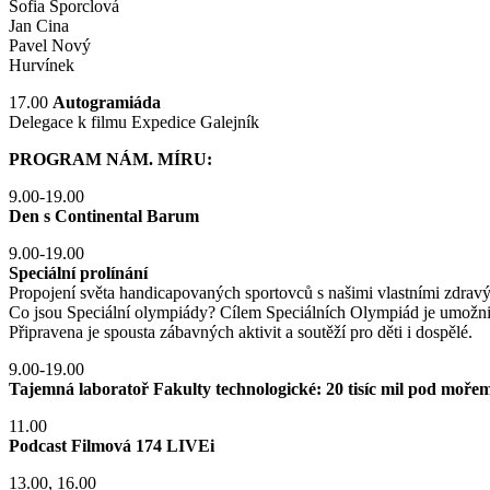
Sofia Šporclová
Jan Cina
Pavel Nový
Hurvínek
17.00
Autogramiáda
Delegace k filmu Expedice Galejník
PROGRAM NÁM. MÍRU:
9.00-19.00
Den s Continental Barum
9.00-19.00
Speciální prolínání
Propojení světa handicapovaných sportovců s našimi vlastními zdravými
Co jsou Speciální olympiády? Cílem Speciálních Olympiád je umožnit c
Připravena je spousta zábavných aktivit a soutěží pro děti i dospělé.
9.00-19.00
Tajemná laboratoř Fakulty technologické: 20 tisíc mil pod moře
11.00
Podcast Filmová 174 LIVEi
13.00, 16.00