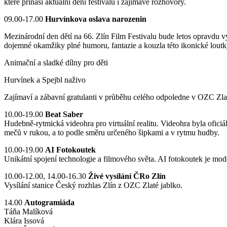
které přináší aktuální dění festivalu i zajímavé rozhovory.
09.00-17.00
Hurvínkova oslava narozenin
Mezinárodní den dětí na 66. Zlín Film Festivalu bude letos opravdu v
dojemné okamžiky plné humoru, fantazie a kouzla této ikonické loutk
Animační a sladké dílny pro děti
Hurvínek a Spejbl naživo
Zajímaví a zábavní gratulanti v průběhu celého odpoledne v OZC Zlat
10.00-19.00
Beat Saber
Hudebně-rytmická videohra pro virtuální realitu. Videohra byla ofic
mečů v rukou, a to podle směru určeného šipkami a v rytmu hudby.
10.00-19.00
AI Fotokoutek
Unikátní spojení technologie a filmového světa. AI fotokoutek je mo
10.00-12.00, 14.00-16.30
Živé vysílání ČRo Zlín
Vysílání stanice Český rozhlas Zlín z OZC Zlaté jablko.
14.00
Autogramiáda
Táňa Malíková
Klára Issová