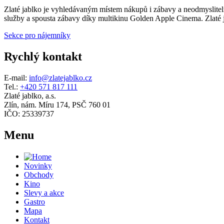
Zlaté jablko je vyhledávaným místem nákupů i zábavy a neodmyslitelno
služby a spousta zábavy díky multikinu Golden Apple Cinema. Zlaté ja
Sekce pro nájemníky
Rychlý kontakt
E-mail:
info@zlatejablko.cz
Tel.:
+420 571 817 111
Zlaté jablko, a.s.
Zlín, nám. Míru 174, PSČ 760 01
IČO: 25339737
Menu
Novinky
Obchody
Kino
Slevy a akce
Gastro
Mapa
Kontakt