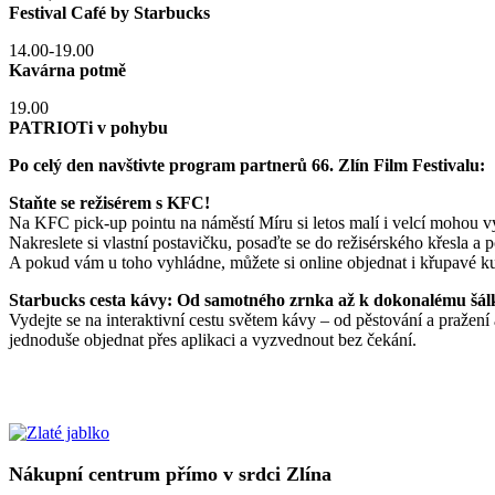
Festival Café by Starbucks
14.00-19.00
Kavárna potmě
19.00
PATRIOTi v pohybu
Po celý den navštivte program partnerů 66. Zlín Film Festivalu:
Staňte se režisérem s KFC!
Na KFC pick-up pointu na náměstí Míru si letos malí i velcí mohou vy
Nakreslete si vlastní postavičku, posaďte se do režisérského křesla 
A pokud vám u toho vyhládne, můžete si online objednat i křupavé k
Starbucks cesta kávy: Od samotného zrnka až k dokonalému šál
Vydejte se na interaktivní cestu světem kávy – od pěstování a pražení
jednoduše objednat přes aplikaci a vyzvednout bez čekání.
Nákupní centrum přímo v srdci Zlína