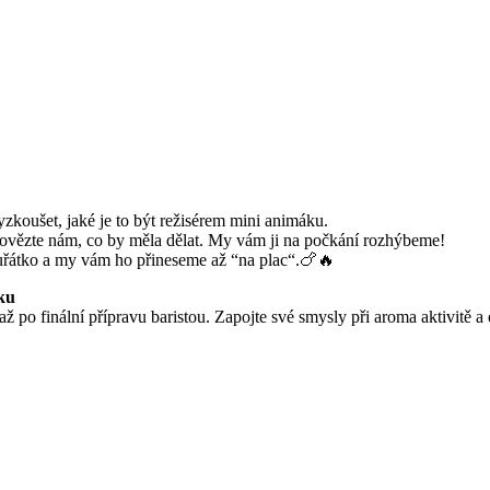
zkoušet, jaké je to být režisérem mini animáku.
a povězte nám, co by měla dělat. My vám ji na počkání rozhýbeme!
uřátko a my vám ho přineseme až “na plac“.🍗🔥
ku
 až po finální přípravu baristou. Zapojte své smysly při aroma aktivitě