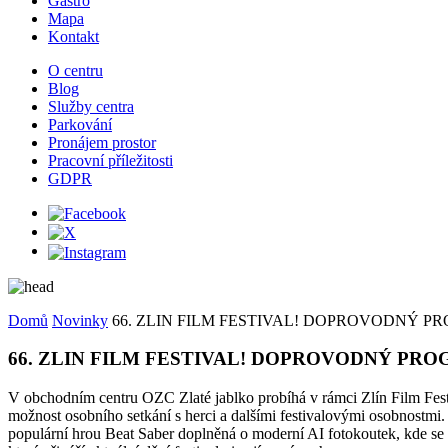
Gastro
Mapa
Kontakt
O centru
Blog
Služby centra
Parkování
Pronájem prostor
Pracovní příležitosti
GDPR
Domů
Novinky
66. ZLIN FILM FESTIVAL! DOPROVODNÝ P
66. ZLIN FILM FESTIVAL! DOPROVODNÝ PRO
V obchodním centru OZC Zlaté jablko probíhá v rámci Zlín Film Fe
možnost osobního setkání s herci a dalšími festivalovými osobnostmi. 
populární hrou Beat Saber doplněná o moderní AI fotokoutek, kde se m