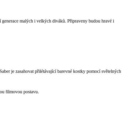
ví generace malých i velkých diváků. Připraveny budou hravé i
aber je zasahovat přilétávající barevné kostky pomocí světelných
nou filmovou postavu.