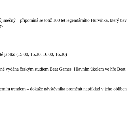
ýjimečný – připomíná se totiž 100 let legendárního Hurvínka, který ba
y.
é jablko (15.00, 15.30, 16.00, 16.30)
iálně vydána českým studiem Beat Games. Hlavním úkolem ve hře Beat S
derním trendem – dokáže návštěvníka proměnit například v jeho oblíbe