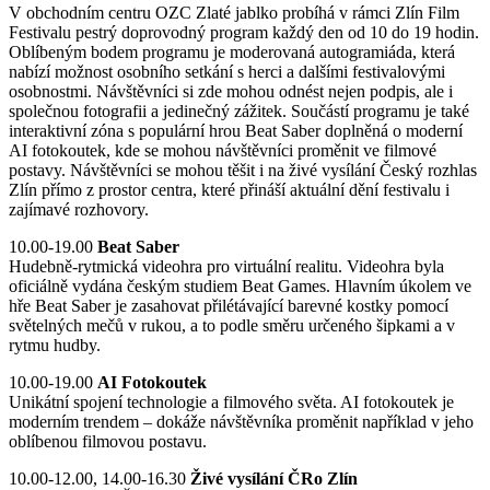
V obchodním centru OZC Zlaté jablko probíhá v rámci Zlín Film
Festivalu pestrý doprovodný program každý den od 10 do 19 hodin.
Oblíbeným bodem programu je moderovaná autogramiáda, která
nabízí možnost osobního setkání s herci a dalšími festivalovými
osobnostmi. Návštěvníci si zde mohou odnést nejen podpis, ale i
společnou fotografii a jedinečný zážitek. Součástí programu je také
interaktivní zóna s populární hrou Beat Saber doplněná o moderní
AI fotokoutek, kde se mohou návštěvníci proměnit ve filmové
postavy. Návštěvníci se mohou těšit i na živé vysílání Český rozhlas
Zlín přímo z prostor centra, které přináší aktuální dění festivalu i
zajímavé rozhovory.
10.00-19.00
Beat Saber
Hudebně-rytmická videohra pro virtuální realitu. Videohra byla
oficiálně vydána českým studiem Beat Games. Hlavním úkolem ve
hře Beat Saber je zasahovat přilétávající barevné kostky pomocí
světelných mečů v rukou, a to podle směru určeného šipkami a v
rytmu hudby.
10.00-19.00
AI Fotokoutek
Unikátní spojení technologie a filmového světa. AI fotokoutek je
moderním trendem – dokáže návštěvníka proměnit například v jeho
oblíbenou filmovou postavu.
10.00-12.00, 14.00-16.30
Živé vysílání ČRo Zlín