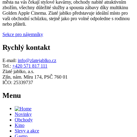
města na vás čekají stylové kavárny, obchody nabité atraktivním
zbožím, všechny důležité služby a spousta zábavy díky multikinu
Golden Apple Cinema. Zlaté jablko představuje ideální místo pro
vaši obchodní schůzku, stejně jako pro volné odpoledne s rodinou
nebo přáteli.
Sekce pro nájemníky
Rychlý kontakt
E-mail:
info@zlatejablko.cz
Tel.:
+420 571 817 111
Zlaté jablko, a.s.
Zlín, nám. Míru 174, PSČ 760 01
IČO: 25339737
Menu
Novinky
Obchody
Kino
Slevy a akce
Gastro