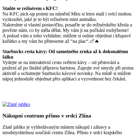
Staňte se režisérem s KFC!
Na KFC pick-up pointu na náměstí Míru si letos malí i velcí mohou
vyzkoušet, jaké je to být režisérem mini animáku.
Nakreslete si vlastní postavičku, posaďte se do režisérského křesla a
povězte nám, co by měla dělat. My vám ji na počkání rozhýbeme!
A pokud vám u toho vyhládne, můžete si online objednat i křupavé
kuřátko a my vám ho přineseme až “na plac“.🍗🔥
Starbucks cesta kávy: Od samotného zrnka až k dokonalému
šálku
Vydejte se na interaktivní cestu světem kávy – od pěstování a
pražení až po finální přípravu baristou. Zapojte své smysly při aroma
aktivitě a ochutnejte Starbucks kávové novinky. Na místě si můžete
nápoj jednoduše objednat přes aplikaci a vyzvednout bez čekání.
Nákupní centrum přímo v srdci Zlína
Zlaté jablko je vyhledávaným místem nákupů i zábavy a
neodmyslitelnou součástí centra Zlína. Přímo v srdci krajského