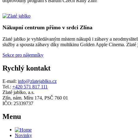
doprovodný program s Barum Czech Rally Zlín!
Nákupní centrum přímo v srdci Zlína
Zlaté jablko je vyhledávaným místem nákupů i zábavy a neodmyslitelno
služby a spousta zábavy díky multikinu Golden Apple Cinema. Zlaté ja
Sekce pro nájemníky
Rychlý kontakt
E-mail:
info@zlatejablko.cz
Tel.:
+420 571 817 111
Zlaté jablko, a.s.
Zlín, nám. Míru 174, PSČ 760 01
IČO: 25339737
Menu
Novinky