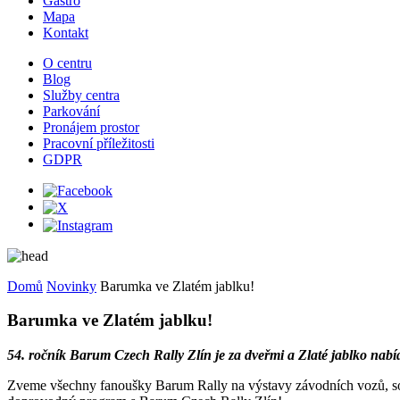
Gastro
Mapa
Kontakt
O centru
Blog
Služby centra
Parkování
Pronájem prostor
Pracovní příležitosti
GDPR
Domů
Novinky
Barumka ve Zlatém jablku!
Barumka ve Zlatém jablku!
54. ročník Barum Czech Rally Zlín je za dveřmi a Zlaté jablko nabí
Zveme všechny fanoušky Barum Rally na výstavy závodních vozů, soutě