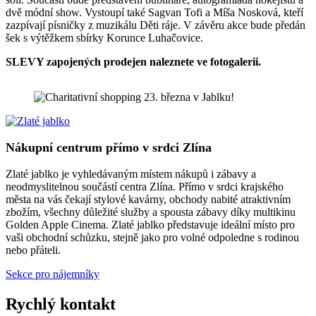
dvě módní show. Vystoupí také Sagvan Tofi a Míša Nosková, kteří
zazpívají písničky z muzikálu Děti ráje. V závěru akce bude předán
šek s výtěžkem sbírky Korunce Luhačovice.
SLEVY zapojených prodejen naleznete ve fotogalerii.
Nákupní centrum přímo v srdci Zlína
Zlaté jablko je vyhledávaným místem nákupů i zábavy a
neodmyslitelnou součástí centra Zlína. Přímo v srdci krajského
města na vás čekají stylové kavárny, obchody nabité atraktivním
zbožím, všechny důležité služby a spousta zábavy díky multikinu
Golden Apple Cinema. Zlaté jablko představuje ideální místo pro
vaši obchodní schůzku, stejně jako pro volné odpoledne s rodinou
nebo přáteli.
Sekce pro nájemníky
Rychlý kontakt