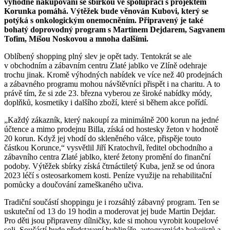
výhodné nakupování se sbírkou ve spolupráci s projektem
Korunka pomáhá. Výtěžek bude věnován Kubovi, který se
potýká s onkologickým onemocněním. Připravený je také
bohatý doprovodný program s Martinem Dejdarem, Sagvanem
Tofim, Míšou Noskovou a mnoha dalšími.
Oblíbený shopping plný slev je opět tady. Tentokrát se ale
v obchodním a zábavním centru Zlaté jablko ve Zlíně odehraje
trochu jinak. Kromě výhodných nabídek ve více než 40 prodejnách
a zábavného programu mohou návštěvníci přispět i na charitu. A to
právě tím, že si zde 23. března vyberou ze široké nabídky módy,
doplňků, kosmetiky i dalšího zboží, které si během akce pořídí.
„Každý zákazník, který nakoupí za minimálně 200 korun na jedné
účtence a mimo prodejnu Billa, získá od hostesky žeton v hodnotě
20 korun. Když jej vhodí do skleněného válce, přispěje touto
částkou Korunce,“ vysvětlil Jiří Kratochvíl, ředitel obchodního a
zábavního centra Zlaté jablko, které žetony promění do finanční
podoby. Výtěžek sbírky získá čtrnáctiletý Kuba, jenž se od února
2023 léčí s osteosarkomem kosti. Peníze využije na rehabilitační
pomůcky a doučování zameškaného učiva.
Tradiční součástí shoppingu je i rozsáhlý zábavný program. Ten se
uskuteční od 13 do 19 hodin a moderovat jej bude Martin Dejdar.
Pro děti jsou připraveny dílničky, kde si mohou vyrobit koupelové
soli. Součástí bude představení bublináře, autogramiáda hokejistů a