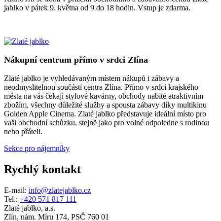
jablko v pátek 9. května od 9 do 18 hodin. Vstup je zdarma.
Nákupní centrum přímo v srdci Zlína
Zlaté jablko je vyhledávaným místem nákupů i zábavy a
neodmyslitelnou součástí centra Zlína. Přímo v srdci krajského
města na vás čekají stylové kavárny, obchody nabité atraktivním
zbožím, všechny důležité služby a spousta zábavy díky multikinu
Golden Apple Cinema. Zlaté jablko představuje ideální místo pro
vaši obchodní schůzku, stejně jako pro volné odpoledne s rodinou
nebo přáteli.
Sekce pro nájemníky
Rychlý kontakt
E-mail:
info@zlatejablko.cz
Tel.:
+420 571 817 111
Zlaté jablko, a.s.
Zlín, nám. Míru 174, PSČ 760 01