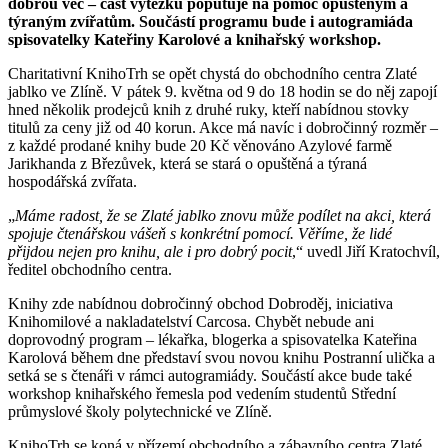
dobrou věc – část výtěžku poputuje na pomoc opuštěným a
týraným zvířatům. Součástí programu bude i autogramiáda
spisovatelky Kateřiny Karolové a knihařský workshop.
Charitativní KnihoTrh se opět chystá do obchodního centra Zlaté
jablko ve Zlíně. V pátek 9. května od 9 do 18 hodin se do něj zapojí
hned několik prodejců knih z druhé ruky, kteří nabídnou stovky
titulů za ceny již od 40 korun. Akce má navíc i dobročinný rozměr –
z každé prodané knihy bude 20 Kč věnováno Azylové farmě
Jarikhanda z Březůvek, která se stará o opuštěná a týraná
hospodářská zvířata.
„
Máme radost, že se Zlaté jablko znovu může podílet na akci, která
spojuje čtenářskou vášeň s konkrétní pomocí. Věříme, že lidé
přijdou nejen pro knihu, ale i pro dobrý pocit
,“ uvedl Jiří Kratochvíl,
ředitel obchodního centra.
Knihy zde nabídnou dobročinný obchod Dobroděj, iniciativa
Knihomilové a nakladatelství Carcosa. Chybět nebude ani
doprovodný program – lékařka, blogerka a spisovatelka Kateřina
Karolová během dne představí svou novou knihu Postranní ulička a
setká se s čtenáři v rámci autogramiády. Součástí akce bude také
workshop knihařského řemesla pod vedením studentů Střední
průmyslové školy polytechnické ve Zlíně.
KnihoTrh se koná v přízemí obchodního a zábavního centra Zlaté