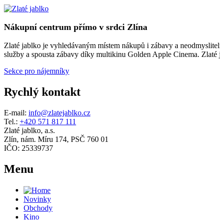
Nákupní centrum přímo v srdci Zlína
Zlaté jablko je vyhledávaným místem nákupů i zábavy a neodmyslitelno
služby a spousta zábavy díky multikinu Golden Apple Cinema. Zlaté ja
Sekce pro nájemníky
Rychlý kontakt
E-mail:
info@zlatejablko.cz
Tel.:
+420 571 817 111
Zlaté jablko, a.s.
Zlín, nám. Míru 174, PSČ 760 01
IČO: 25339737
Menu
Novinky
Obchody
Kino