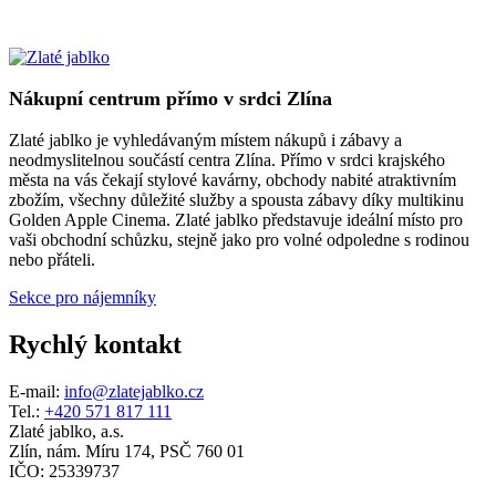
Nákupní centrum přímo v srdci Zlína
Zlaté jablko je vyhledávaným místem nákupů i zábavy a
neodmyslitelnou součástí centra Zlína. Přímo v srdci krajského
města na vás čekají stylové kavárny, obchody nabité atraktivním
zbožím, všechny důležité služby a spousta zábavy díky multikinu
Golden Apple Cinema. Zlaté jablko představuje ideální místo pro
vaši obchodní schůzku, stejně jako pro volné odpoledne s rodinou
nebo přáteli.
Sekce pro nájemníky
Rychlý kontakt
E-mail:
info@zlatejablko.cz
Tel.:
+420 571 817 111
Zlaté jablko, a.s.
Zlín, nám. Míru 174, PSČ 760 01
IČO: 25339737