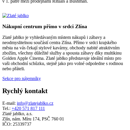
v 1. patře mezi prodejnami Rituals a Bushman.
Nákupní centrum přímo v srdci Zlína
Zlaté jablko je vyhledávaným místem nákupů i zábavy a
neodmyslitelnou součástí centra Zlína. Přímo v srdci krajského
města na vás čekají stylové kavárny, obchody nabité atraktivním
zbožím, všechny důležité služby a spousta zábavy díky multikinu
Golden Apple Cinema. Zlaté jablko představuje ideální místo pro
vaši obchodní schůzku, stejně jako pro volné odpoledne s rodinou
nebo přáteli.
Sekce pro nájemníky
Rychlý kontakt
E-mail:
info@zlatejablko.cz
Tel.:
+420 571 817 111
Zlaté jablko, a.s.
Zlín, nám. Míru 174, PSČ 760 01
IČO: 25339737