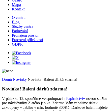
Gastro
Mapa
Kontakt
O centru
Blog
Služby centra
Parkování
Pronájem prostor
Pracovní příležitosti
GDPR
Domů
Novinky
Novinka! Balení dárků zdarma!
Novinka! Balení dárků zdarma!
V pátek 6. 12. spouštíme ve spolupráci s
Papírnictví+
novou službu
pro návštěvníky Zlatého jablka. Zdarma Vám zabalíme dárek
zakoupený v Jablku v min. hodnotě 300Kč. Dárkové balení najdete