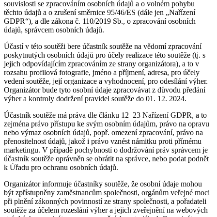
souvislosti se zpracováním osobních údajů a o volném pohybu
těchto údajů a o zrušení směrnice 95/46/ES (dále jen „Nařízení
GDPR“), a dle zákona č. 110/2019 Sb., o zpracování osobních
údajů, správcem osobních údajů.
Účastí v této soutěži bere účastník soutěže na vědomí zpracování
poskytnutých osobních údajů pro účely realizace této soutěže (tj. s
jejich odpovídajícím zpracováním ze strany organizátora), a to v
rozsahu profilová fotografie, jméno a příjmení, adresa, pro účely
vedení soutěže, její organizace a vyhodnocení, pro odesílání výher.
Organizátor bude tyto osobní údaje zpracovávat z důvodu předání
výher a kontroly dodržení pravidel soutěže do 01. 12. 2024.
Účastník soutěže má práva dle článku 12–23 Nařízení GDPR, a to
zejména právo přístupu ke svým osobním údajům, právo na opravu
nebo výmaz osobních údajů, popř. omezení zpracování, právo na
přenositelnost údajů, jakož i právo vznést námitku proti přímému
marketingu. V případě pochybností o dodržování práv správcem je
účastník soutěže oprávněn se obrátit na správce, nebo podat podnět
k Úřadu pro ochranu osobních údajů.
Organizátor informuje účastníky soutěže, že osobní údaje mohou
být zpřístupněny zaměstnancům společnosti, orgánům veřejné moci
při plnění zákonných povinností ze strany společnosti, a pořadateli
soutěže za účelem rozeslání výher a jejich zveřejnění na webových