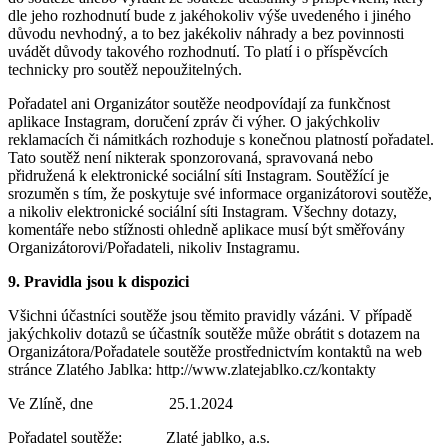
dle jeho rozhodnutí bude z jakéhokoliv výše uvedeného i jiného
důvodu nevhodný, a to bez jakékoliv náhrady a bez povinnosti
uvádět důvody takového rozhodnutí. To platí i o příspěvcích
technicky pro soutěž nepoužitelných.
Pořadatel ani Organizátor soutěže neodpovídají za funkčnost
aplikace Instagram, doručení zpráv či výher. O jakýchkoliv
reklamacích či námitkách rozhoduje s konečnou platností pořadatel.
Tato soutěž není nikterak sponzorovaná, spravovaná nebo
přidružená k elektronické sociální síti Instagram. Soutěžící je
srozuměn s tím, že poskytuje své informace organizátorovi soutěže,
a nikoliv elektronické sociální síti Instagram. Všechny dotazy,
komentáře nebo stížnosti ohledně aplikace musí být směřovány
Organizátorovi/Pořadateli, nikoliv Instagramu.
9. Pravidla jsou k dispozici
Všichni účastníci soutěže jsou těmito pravidly vázáni. V případě
jakýchkoliv dotazů se účastník soutěže může obrátit s dotazem na
Organizátora/Pořadatele soutěže prostřednictvím kontaktů na web
stránce Zlatého Jablka: http://www.zlatejablko.cz/kontakty
Ve Zlíně, dne 25.1.2024
Pořadatel soutěže: Zlaté jablko, a.s.