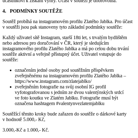
účastníkovi k získání výhry. Účast v soutěži je dobrovolná.
4.
PODMÍNKY SOUTĚŽE
Soutěž probíhá na instagramovém profilu Zlatého Jablka. Pro účast
v soutěži jsou pak stanoveny tyto základní podmínky soutěže:
Každý uživatel sítě Instagram, starší 18ti let, s trvalým bydlištěm
nebo adresou pro doručování v ČR, který je sledujícím
instagramového profilu Zlatého Jablka a má po celou dobu trvání
soutěže aktivní a veřejně přístupný účet. Uživatel vstupuje do
soutěže:
označením jedné osoby pod soutěžním příspěvkem
zveřejněnému na instagramovém profilu Zlatého Jablka –
https://www.instagram.com/zlatejablko/
zveřejněním fotografie na svůj osobní IG profil
vyfotografovanou s jedním ze dvou valentýnských srdcí
ve foto koutku ve Zlatém Jablku. Fotografie musí být
označena hashtagem #valentynvezlatemjablku
Soutěžící těmito kroky bude zařazen do soutěže o dárkové karty
v hodnotě 5.000,- Kč,
3.000,-Kč a 1.000,- Kč.