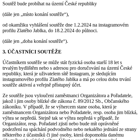
Soutěž bude probíhat na území České republiky
(dále jen „místo konání soutěže“),
od okamžiku vyhlášení soutěže dne 1.2.2024 na instagramovém
profilu Zlatého Jablka, do 18.2.2024 do půlnoci.
(dále jen „doba konání soutěže“).
3.
ÚČASTNÍCI SOUTĚŽE
Účastníkem soutěže se může stát fyzická osoba starší 18 let s
trvalým bydlištěm nebo s adresou pro doručování na území České
republiky, která je uživatelem sítě Instagram, je sledujícím
instagramového profilu Zlatého Jablka a má po celou dobu trvání
soutěže aktivní a veřejně přístupný účet.
Ze soutěže jsou vyloučeni zaměstnanci Organizátora a Pořadatele,
jakož i jim osoby blízké dle zákona č. 89/2012 Sb., Občanského
zákoníku. V případě, že se výhercem stane osoba, která je
zaměstnancem Organizátora nebo Pořadatele, resp. osoba jim blízká,
výhra se nepředá. Stejně tak se výhra nepředá v případě, že
Organizátor, resp. Pořadatel zjistí nebo bude mít oprávněné
podezření na spáchání podvodného nebo nekalého jednání ze strany
některého z účastníků či jiné osoby, která dopomohla danému