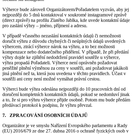
Výherce bude zároveň Organizátorem/Pořadatelem vyzván, aby jej
nejpozději do 5 dnů kontaktoval v soukromé instagramové zprávě
(direct zprávě) na profilu Zlatého Jablka, kde uvede kontaktní údaje
pro zaslání výhry – jméno, příjmení a adresu.
V případě včasného nezaslání kontaktních údajů či nemožnosti
doručit výhru z důvodu chybných či neúplných údajů uvedených
výhercem, ztrácí výherce nárok na výhru, a to bez možnosti
kompenzace nebo dodatečného přidělení. V případě, že při předání
výhry dojde ke zjištění nedodržení pravidel soutěže u výherce,
výhra propadá Pořadateli. Výherce není oprávněn požadovat
peněžité plnění výměnou za ceny v soutěži, ani požadovat jakákoli
jiná plnění než ta, která jsou uvedena v těchto pravidlech. Účast v
soutěži ani ceny není možné vymáhat právní cestou.
Výherci bude výhra odeslána nejpozději do 10 pracovních dní od
doručení kompletních kontaktních údajů, pokud se nedomluví jinak
a to, že si pro výhru výherce přijde osobně. Potom mu bude předám
předávací protokol k podpisu, že výhru převzal.
7.
ZPRACOVÁNÍ OSOBNÍCH ÚDAJŮ
Organizátor je ve smyslu Nařízení Evropského parlamentu a Rady
(EU) 2016/679 ze dne 27. dubna 2016 o ochraně fyzických osob v