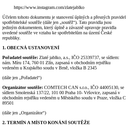
https://www.instagram.com/zlatejablko
Účelem tohoto dokumentu je stanovení úplných a přesných pravidel
spotřebitelské soutěže (dále jen „soutěž“). Tato pravidla jsou
jediným dokumentem, který úplně a závazně upravuje pravidla
uvedené soutěže ve vztahu ke spotřebitelům na území České
republiky.
1. OBECNÁ USTANOVENÍ
Pořadatel soutěže:
Zlaté jablko, a.s., IČO 25339737, se sídlem:
nám. Míru 174, 760 01 Zlín, zapsaná v obchodním rejstříku
vedeném u Krajského soudu v Brně, vložka B 2345
(dále jen „Pořadatel“)
Organizátor soutěže:
COMTECH CAN s.r.o., IČO 44005130, se
sídlem Smolenská 137/22, 101 00 Praha 10- Vršovice, zapsaná v
obchodním rejstříku vedeném u Městského soudu v Praze, vložka C
89501
(dále jen „Organizátor“)
2. TERMÍN A MÍSTO KONÁNÍ SOUTĚŽE