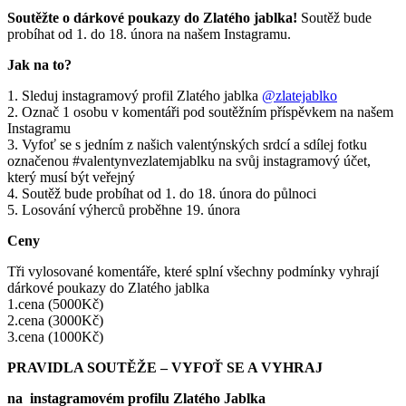
Soutěžte o dárkové poukazy do Zlatého jablka!
Soutěž bude
probíhat od 1. do 18. února na našem Instagramu.
Jak na to?
1. Sleduj instagramový profil Zlatého jablka
@zlatejablko
2. Označ 1 osobu v komentáři pod soutěžním příspěvkem na našem
Instagramu
3. Vyfoť se s jedním z našich valentýnských srdcí a sdílej fotku
označenou #valentynvezlatemjablku na svůj instagramový účet,
který musí být veřejný
4. Soutěž bude probíhat od 1. do 18. února do půlnoci
5. Losování výherců proběhne 19. února
Ceny
Tři vylosované komentáře, které splní všechny podmínky vyhrají
dárkové poukazy do Zlatého jablka
1.cena (5000Kč)
2.cena (3000Kč)
3.cena (1000Kč)
PRAVIDLA SOUTĚŽE –
VYFOŤ SE A VYHRAJ
na
instagramovém profilu Zlatého Jablka