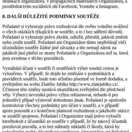
stránkách organizátora, v propagačních materiálech Organizátora, a
prostřednictvím sociálních sítí Facebook, Youtube a Instagram.
8. DALŠÍ DŮLEŽITÉ PODMÍNKY SOUTĚŽE
Pořadatel si vyhrazuje právo rozhodovat dle svého volného uvážení
o všech otázkách týkajících se soutěže, a to i bez sdělení důvodů.
Pořadatel si vyhrazuje právo zkrátit, odložit, přerušit, jakkoli změnit
nebo zrušit soutěž. Pořadatel ani Organizátor tímto nepřebírají vůči
účastníkům soutěže žádné jiné závazky a tito nemají nárok na
jakákoli jiná plnění ze strany Pořadatele a Organizátora než ta, která
jsou uvedena v těchto pravidlech.
Vymáhání účasti v soutěži či soutěžních výher soudní cestou je
vyloučeno. V případě, že dojde ke změnám v podmínkách a
pravidlech soutěže, bude toto učiněno písemně ve formě dodatku, a
zveřejněno na webu Zlatého Jablka http://www.zlatejablko.cz/.
Účinnost této změny nastává okamžikem zveřejnění dle předchozí
věty. Výherci nevzniká právo výhru reklamovat, nebude-li pro
jednotlivý případ výslovně dohodnuto jinak. Pořadatel je oprávněn
kontrolovat všechny podmínky pro účast v soutěži, a v případě
sporu posoudit a s konečnou platností rozhodnout o jakékoliv otázce
se soutěží spojenou. Pořadatel i Organizátor mají právo vyloučit
kteréhokoli z účastníků ze soutěže v případě, že by takový účastník
porušoval pravidla, a to bez náhrady nákladů či škody, která by
vyloučením mohla účastníkovi vzniknout. Organizátor ani Pořadatel