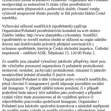
neodpovídají za nedoručení či ztrátu výher prostřednictví
provozovatele přepravních a poštovních služeb. Ostatní vztahy
výslovně neupravené těmito pravidly se řídí právním řádem České
republiky.
Vyřizování stížností soutěžících (spotřebitelů) zajišťuje
Organizátor/Pořadatel prostřednictvím kontaktů na web stránce
Zlatého Jablka: http://www.zlatejablko.cz/kontakty. Soutěžící
(spotřebitelé) se rovněž mohou obrátit se stížností na orgán státního
dozoru nad dodržováním právních předpisů souvisejících s
ochranou spotřebitele, kterým je Česká obchodní inspekce, Ústřední
inspektorát – oddělení ADR, Štěpánská 15, 120 00 Praha 2.
Ze soutěže jsou zásadně vyloučeny jakékoliv příspěvky, které jsou
dle výlučného posouzení organizátora či pořadatele protizákonné,
nemravné, neslušné, zachycující protizákonné, riskantní či jakkoliv
neodpovědné jednání účastníků či jiných osob.
Organizátor/Pořadatel si dále vyhrazuje právo vyloučit soutěžícího,
jehož chování či instagramový profil odporuje pravidlům sociální
sítě Instagram. V případě zjištění tohoto porušení, či v případě
podezření bude takový účet nahlášen jako podvodný a případné
vydání výhry bude pozastaveno až do vyjádření správce či
odpovědného pracovníka společnosti Instagram. Organizátor i
Pořadatel jsou kdykoliv oprávněni kontrolovat a následně nepřipustit
do soutěže anebo vyřadit ze soutěže účastníky s příspěvkem, který