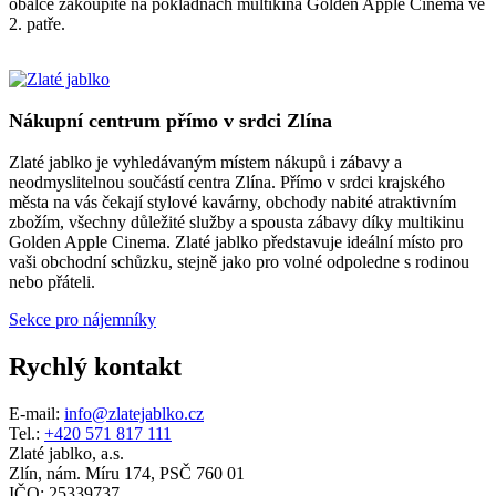
obálce zakoupíte na pokladnách multikina Golden Apple Cinema ve
2. patře.
Nákupní centrum přímo v srdci Zlína
Zlaté jablko je vyhledávaným místem nákupů i zábavy a
neodmyslitelnou součástí centra Zlína. Přímo v srdci krajského
města na vás čekají stylové kavárny, obchody nabité atraktivním
zbožím, všechny důležité služby a spousta zábavy díky multikinu
Golden Apple Cinema. Zlaté jablko představuje ideální místo pro
vaši obchodní schůzku, stejně jako pro volné odpoledne s rodinou
nebo přáteli.
Sekce pro nájemníky
Rychlý kontakt
E-mail:
info@zlatejablko.cz
Tel.:
+420 571 817 111
Zlaté jablko, a.s.
Zlín, nám. Míru 174, PSČ 760 01
IČO: 25339737