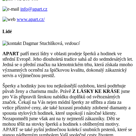
info@apart.cz
www.apart.cz/
Lidé
Dagmar Stuchlíková,
vedoucí
APART
patří mezi lídry v oblasti prodeje šperků a hodinek ve
střední Evropě. Jeho dlouholetá tradice sahá až do sedmdesátých let.
Jedná se o přední značku na klenotnickém trhu, která získala mnoho
významných ocenění za špičkovou kvalitu, dokonalý zákaznický
servis a výjimečnou prestiž.
Šperky a hodinky jsou tou nejkrásnější ozdobou, která podtrhuje
půvab ženy a charisma muže. Právě
Z LÁSKY KE KRÁSE
jsme
pro Vás připravili širokou nabídku doplňků od světoznámých
značek. Čekají na Vás nejen módní šperky ze stříbra a zlata za
velice příznivé ceny, ale také luxusní produkty zdobené diamanty a
spousta stylových hodinek, které uspokojí i náročné klienty.
Nezapomněli jsme však ani na ty nejmenší zákazníky. Děti se
mohou těšit na stovky šperků a hodinek s oblíbenými motivy.
APART se také pyšní jedinečnou kolekcí snubních prstenů, které se
stanou nádherným symbolem Vaší společné cesty životem.