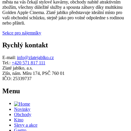
města na vás čekají stylové kavárny, obchody nabité atraktivním
zbožím, všechny důležité služby a spousta zábavy díky multikinu
Golden Apple Cinema. Zlaté jablko představuje ideální místo pro
vaši obchodní schůzku, stejně jako pro volné odpoledne s rodinou
nebo přáteli.
Sekce pro nájemníky
Rychlý kontakt
E-mail:
info@zlatejablko.cz
Tel.:
+420 571 817 111
Zlaté jablko, a.s.
Zlín, nám. Míru 174, PSČ 760 01
IČO: 25339737
Menu
Novinky
Obchody
Kino
Slevy a akce
Gastro