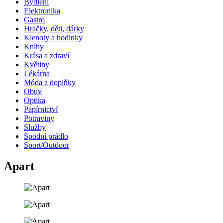
Bydlení
Elektronika
Gastro
Hračky, děti, dárky
Klenoty a hodinky
Knihy
Krása a zdraví
Květiny
Lékárna
Móda a doplňky
Obuv
Optika
Papírnictví
Potraviny
Služby
Spodní prádlo
Sport/Outdoor
Apart