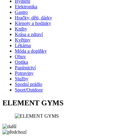
Bydlení
Elektronika
Gastro
Hračky, děti, dárky
Klenoty a hodinky
Knihy
Krása a zdraví
Květiny
Lékárna
Móda a doplňky
Obuv
Optika
Papírnictví
Potraviny
Služby
Spodní prádlo
Sport/Outdoor
ELEMENT GYMS