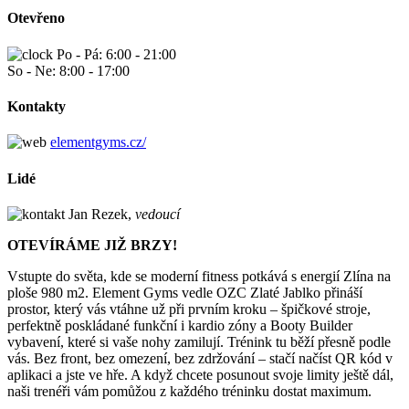
Otevřeno
Po - Pá: 6:00 - 21:00
So - Ne: 8:00 - 17:00
Kontakty
elementgyms.cz/
Lidé
Jan Rezek,
vedoucí
OTEVÍRÁME JIŽ BRZY!
Vstupte do světa, kde se moderní fitness potkává s energií Zlína na
ploše 980 m2. Element Gyms vedle OZC Zlaté Jablko přináší
prostor, který vás vtáhne už při prvním kroku – špičkové stroje,
perfektně poskládané funkční i kardio zóny a Booty Builder
vybavení, které si vaše nohy zamilují. Trénink tu běží přesně podle
vás. Bez front, bez omezení, bez zdržování – stačí načíst QR kód v
aplikaci a jste ve hře. A když chcete posunout svoje limity ještě dál,
naši trenéři vám pomůžou z každého tréninku dostat maximum.