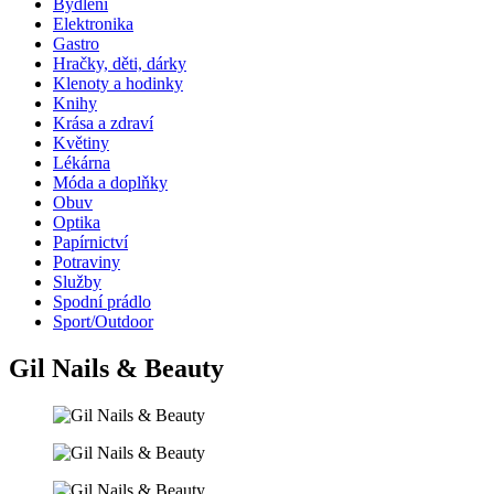
Bydlení
Elektronika
Gastro
Hračky, děti, dárky
Klenoty a hodinky
Knihy
Krása a zdraví
Květiny
Lékárna
Móda a doplňky
Obuv
Optika
Papírnictví
Potraviny
Služby
Spodní prádlo
Sport/Outdoor
Gil Nails & Beauty