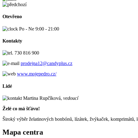
Otevřeno
Po - Ne 9:00 - 21:00
Kontakty
730 816 900
prodejna12@candyplus.cz
www.mojepedro.cz/
Lidé
Martina Rupčíková,
vedoucí
Želé co má šťávu!
Široký výběr želatinových bonbónů, lízátek, žvýkaček, komprimátů, l
Mapa centra