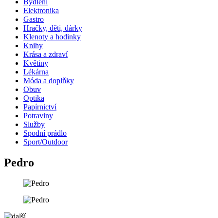
Bydlení
Elektronika
Gastro
Hračky, děti, dárky
Klenoty a hodinky
Knihy
Krása a zdraví
Květiny
Lékárna
Móda a doplňky
Obuv
Optika
Papírnictví
Potraviny
Služby
Spodní prádlo
Sport/Outdoor
Pedro