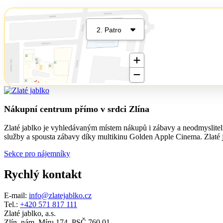
Nákupní centrum přímo v srdci Zlína
Zlaté jablko je vyhledávaným místem nákupů i zábavy a neodmyslitelno
služby a spousta zábavy díky multikinu Golden Apple Cinema. Zlaté ja
Sekce pro nájemníky
Rychlý kontakt
E-mail:
info@zlatejablko.cz
Tel.:
+420 571 817 111
Zlaté jablko, a.s.
Zlín, nám. Míru 174, PSČ 760 01