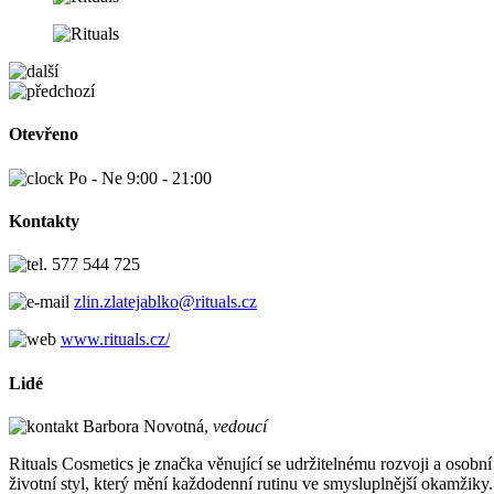
Otevřeno
Po - Ne 9:00 - 21:00
Kontakty
577 544 725
zlin.zlatejablko@rituals.cz
www.rituals.cz/
Lidé
Barbora Novotná,
vedoucí
Rituals Cosmetics je značka věnující se udržitelnému rozvoji a osob
životní styl, který mění každodenní rutinu ve smysluplnější okamžiky.