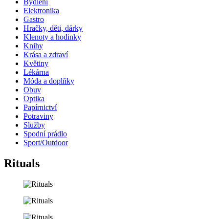
Bydlení
Elektronika
Gastro
Hračky, děti, dárky
Klenoty a hodinky
Knihy
Krása a zdraví
Květiny
Lékárna
Móda a doplňky
Obuv
Optika
Papírnictví
Potraviny
Služby
Spodní prádlo
Sport/Outdoor
Rituals