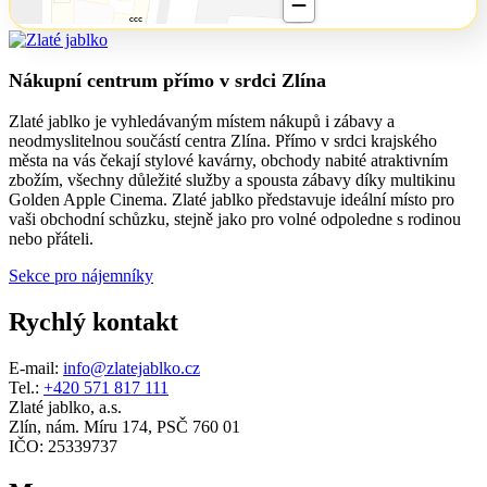
Nákupní centrum přímo v srdci Zlína
Zlaté jablko je vyhledávaným místem nákupů i zábavy a
neodmyslitelnou součástí centra Zlína. Přímo v srdci krajského
města na vás čekají stylové kavárny, obchody nabité atraktivním
zbožím, všechny důležité služby a spousta zábavy díky multikinu
Golden Apple Cinema. Zlaté jablko představuje ideální místo pro
vaši obchodní schůzku, stejně jako pro volné odpoledne s rodinou
nebo přáteli.
Sekce pro nájemníky
Rychlý kontakt
E-mail:
info@zlatejablko.cz
Tel.:
+420 571 817 111
Zlaté jablko, a.s.
Zlín, nám. Míru 174, PSČ 760 01
IČO: 25339737