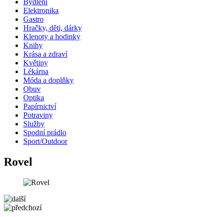
Bydlení
Elektronika
Gastro
Hračky, děti, dárky
Klenoty a hodinky
Knihy
Krása a zdraví
Květiny
Lékárna
Móda a doplňky
Obuv
Optika
Papírnictví
Potraviny
Služby
Spodní prádlo
Sport/Outdoor
Rovel