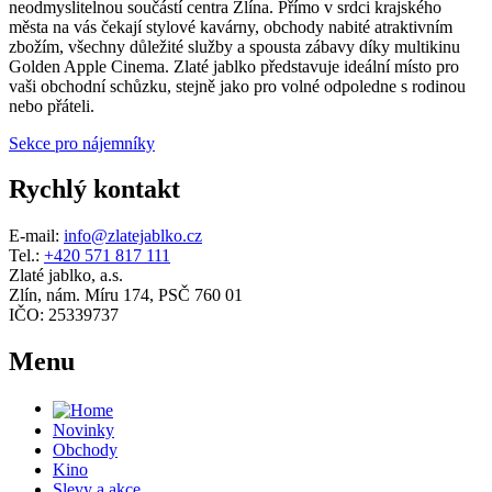
neodmyslitelnou součástí centra Zlína. Přímo v srdci krajského
města na vás čekají stylové kavárny, obchody nabité atraktivním
zbožím, všechny důležité služby a spousta zábavy díky multikinu
Golden Apple Cinema. Zlaté jablko představuje ideální místo pro
vaši obchodní schůzku, stejně jako pro volné odpoledne s rodinou
nebo přáteli.
Sekce pro nájemníky
Rychlý kontakt
E-mail:
info@zlatejablko.cz
Tel.:
+420 571 817 111
Zlaté jablko, a.s.
Zlín, nám. Míru 174, PSČ 760 01
IČO: 25339737
Menu
Novinky
Obchody
Kino
Slevy a akce