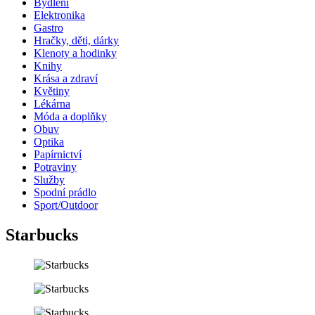
Bydlení
Elektronika
Gastro
Hračky, děti, dárky
Klenoty a hodinky
Knihy
Krása a zdraví
Květiny
Lékárna
Móda a doplňky
Obuv
Optika
Papírnictví
Potraviny
Služby
Spodní prádlo
Sport/Outdoor
Starbucks