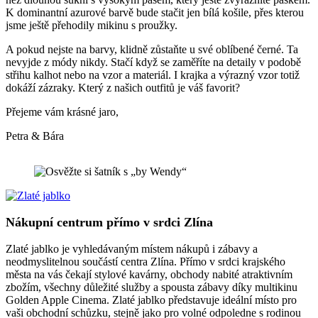
K dominantní azurové barvě bude stačit jen bílá košile, přes kterou
jsme ještě přehodily mikinu s proužky.
A pokud nejste na barvy, klidně zůstaňte u své oblíbené černé. Ta
nevyjde z módy nikdy. Stačí když se zaměříte na detaily v podobě
střihu kalhot nebo na vzor a materiál. I krajka a výrazný vzor totiž
dokáží zázraky. Který z našich outfitů je váš favorit?
Přejeme vám krásné jaro,
Petra & Bára
Nákupní centrum přímo v srdci Zlína
Zlaté jablko je vyhledávaným místem nákupů i zábavy a
neodmyslitelnou součástí centra Zlína. Přímo v srdci krajského
města na vás čekají stylové kavárny, obchody nabité atraktivním
zbožím, všechny důležité služby a spousta zábavy díky multikinu
Golden Apple Cinema. Zlaté jablko představuje ideální místo pro
vaši obchodní schůzku, stejně jako pro volné odpoledne s rodinou