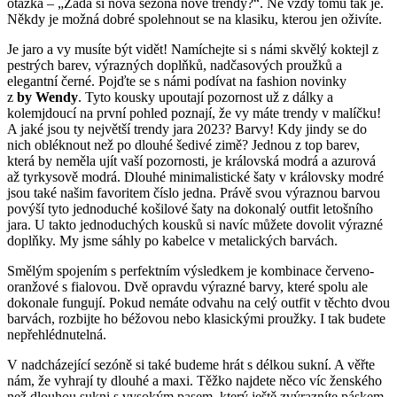
otázka – „Žádá si nová sezóna nové trendy?“. Ne vždy tomu tak je.
Někdy je možná dobré spolehnout se na klasiku, kterou jen oživíte.
Je jaro a vy musíte být vidět! Namíchejte si s námi skvělý koktejl z
pestrých barev, výrazných doplňků, nadčasových proužků a
elegantní černé. Pojďte se s námi podívat na fashion novinky
z
by
Wendy
. Tyto kousky upoutají pozornost už z dálky a
kolemjdoucí na první pohled poznají, že vy máte trendy v malíčku!
A jaké jsou ty největší trendy jara 2023? Barvy! Kdy jindy se do
nich obléknout než po dlouhé šedivé zimě? Jednou z top barev,
která by neměla ujít vaší pozornosti, je královská modrá a azurová
až tyrkysově modrá. Dlouhé minimalistické šaty v královsky modré
jsou také našim favoritem číslo jedna. Právě svou výraznou barvou
povýší tyto jednoduché košilové šaty na dokonalý outfit letošního
jara. U takto jednoduchých kousků si navíc můžete dovolit výrazné
doplňky. My jsme sáhly po kabelce v metalických barvách.
Smělým spojením s perfektním výsledkem je kombinace červeno-
oranžové s fialovou. Dvě opravdu výrazné barvy, které spolu ale
dokonale fungují. Pokud nemáte odvahu na celý outfit v těchto dvou
barvách, rozbijte ho béžovou nebo klasickými proužky. I tak budete
nepřehlédnutelná.
V nadcházející sezóně si také budeme hrát s délkou sukní. A věřte
nám, že vyhrají ty dlouhé a maxi. Těžko najdete něco víc ženského
než dlouhou sukni s vysokým pasem, který ještě zvýrazníte páskem.