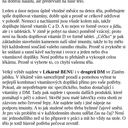
na dobrou náladu, ale především na naše tělo.
Leden a únor nejsou úplně vhodné měsíce na detox těla, potřebujete
spíše doplňovat vitamíny, dobře spát a prostě se celkově udržovat
v pohodě. Nemoci a nachlazení jsou všude kolem nás, takže
doplňujte hlavně vitamín C a D. A to nejen ve formě ovoce a jídla,
ale i v tabletách. V zimě je pobyt na slunci poměrně vzácný, proto
není na škodu doplňovat vitamín D ve formě tablet. „Céčko“ je pak
základním stavebním kamenem naší silné imunity, takže to by mělo
být každodenní součástí vašeho ranního rituálu. Prostě si zvykněte si
ke snídani a ranní kávě nachystat i ovoce a jeden nebo dva
vitamínové doplňky. Není potřeba to přehánět a vykoupit celou
lékárnu. Prostě si vyberte to, co chybí vašemu tělu.
Velký výběr najdete v
Lékárně
BENU
i v
drogérii
DM
ve Zlatém
jablku. V lékárně vám samozřejmě poradí a pomohou vybrat tu
nejlepší kombinaci vitamínových doplňků přímo pro vaše potřeby.
Pokud, ale nepotřebujete nic specifického, budou dostačující i
vitamíny z DM. Tady pak najdete i spoustu dalších produktů, které
pomáhají v péči o zdraví. Skvělé jsou malé lahvičky extra shotů ze
zázvoru nebo červené řepy. Ale najdete tady i jiné nápoje na
podporu imunity. A to jak studené nebo třeba bylinné čajové směsi.
Je pro vás problém si v každodenním shonu udělat čas na čaj? Není
nic jednoduššího než si ho připravit v práci a mít ho vždy na stole. O
tělo je totiž hlavně potřeba pečovat zevnitř.