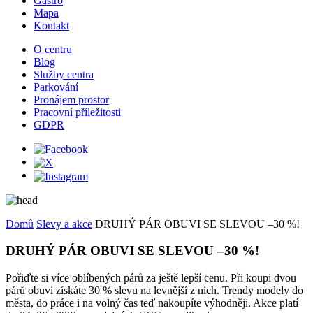
Gastro
Mapa
Kontakt
O centru
Blog
Služby centra
Parkování
Pronájem prostor
Pracovní příležitosti
GDPR
Domů
Slevy a akce
DRUHÝ PÁR OBUVI SE SLEVOU –30 %!
DRUHÝ PÁR OBUVI SE SLEVOU –30 %!
Pořiďte si více oblíbených párů za ještě lepší cenu. Při koupi dvou
párů obuvi získáte 30 % slevu na levnější z nich. Trendy modely do
města, do práce i na volný čas teď nakoupíte výhodněji. Akce platí