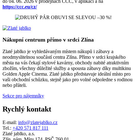
do 04. 06. 2026 v prodejnách CCC, v aplikaci a na
https://ccc.eu/cz/
Nákupní centrum přímo v srdci Zlína
Zlaté jablko je vyhledávaným místem nákupů i zábavy a
neodmyslitelnou součástí centra Zlína. Přímo v srdci krajského
města na vás čekají stylové kavárny, obchody nabité atraktivním
zbožím, všechny důležité služby a spousta zábavy díky multikinu
Golden Apple Cinema. Zlaté jablko představuje ideální místo pro
vaši obchodní schůzku, stejně jako pro volné odpoledne s rodinou
nebo přáteli.
Sekce pro nájemníky
Rychlý kontakt
E-mail:
info@zlatejablko.cz
Tel.:
+420 571 817 111
Zlaté jablko, a.s.
Zlín, nám. Míru 174, PSČ 760 01