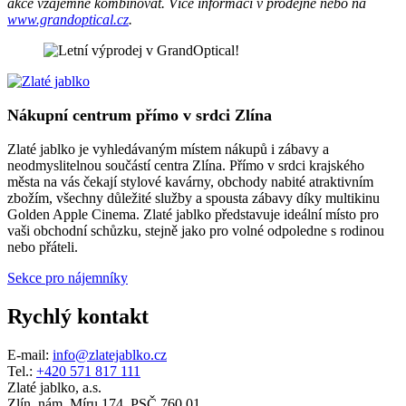
akce vzájemně kombinovat. Více informací v prodejně nebo na
www.grandoptical.cz
.
Nákupní centrum přímo v srdci Zlína
Zlaté jablko je vyhledávaným místem nákupů i zábavy a
neodmyslitelnou součástí centra Zlína. Přímo v srdci krajského
města na vás čekají stylové kavárny, obchody nabité atraktivním
zbožím, všechny důležité služby a spousta zábavy díky multikinu
Golden Apple Cinema. Zlaté jablko představuje ideální místo pro
vaši obchodní schůzku, stejně jako pro volné odpoledne s rodinou
nebo přáteli.
Sekce pro nájemníky
Rychlý kontakt
E-mail:
info@zlatejablko.cz
Tel.:
+420 571 817 111
Zlaté jablko, a.s.
Zlín, nám. Míru 174, PSČ 760 01