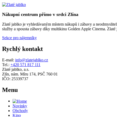
Nákupní centrum přímo v srdci Zlína
Zlaté jablko je vyhledávaným místem nákupů i zábavy a neodmyslitelno
služby a spousta zábavy díky multikinu Golden Apple Cinema. Zlaté ja
Sekce pro nájemníky
Rychlý kontakt
E-mail:
info@zlatejablko.cz
Tel.:
+420 571 817 111
Zlaté jablko, a.s.
Zlín, nám. Míru 174, PSČ 760 01
IČO: 25339737
Menu
Novinky
Obchody
Kino