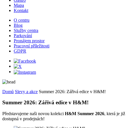
Gastro
Mapa
Kontakt
O centru
Blog
Služby centra
Parkování
Pronájem prostor
Pracovní příležitosti
GDPR
Domů
Slevy a akce
Summer 2026: Zářivá edice v H&M!
Summer 2026: Zářivá edice v H&M!
Představujeme naši novou kolekci
H&M Summer 2026
, která je již
dostupná v prodejnách!