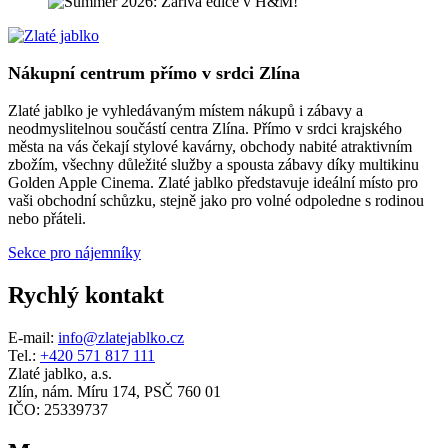
Nákupní centrum přímo v srdci Zlína
Zlaté jablko je vyhledávaným místem nákupů i zábavy a
neodmyslitelnou součástí centra Zlína. Přímo v srdci krajského
města na vás čekají stylové kavárny, obchody nabité atraktivním
zbožím, všechny důležité služby a spousta zábavy díky multikinu
Golden Apple Cinema. Zlaté jablko představuje ideální místo pro
vaši obchodní schůzku, stejně jako pro volné odpoledne s rodinou
nebo přáteli.
Sekce pro nájemníky
Rychlý kontakt
E-mail:
info@zlatejablko.cz
Tel.:
+420 571 817 111
Zlaté jablko, a.s.
Zlín, nám. Míru 174, PSČ 760 01
IČO: 25339737