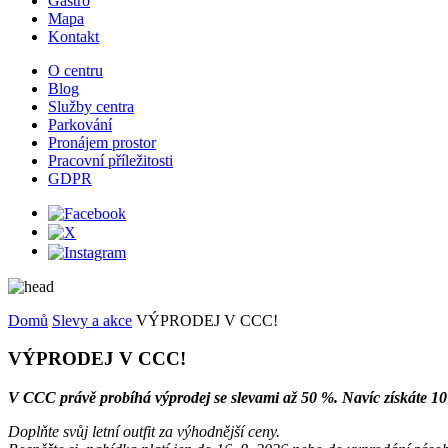
Gastro
Mapa
Kontakt
O centru
Blog
Služby centra
Parkování
Pronájem prostor
Pracovní příležitosti
GDPR
Domů
Slevy a akce
VÝPRODEJ V CCC!
VÝPRODEJ V CCC!
V CCC právě probíhá výprodej se slevami až 50 %. Navíc získáte
Doplňte svůj letní outfit za výhodnější ceny.