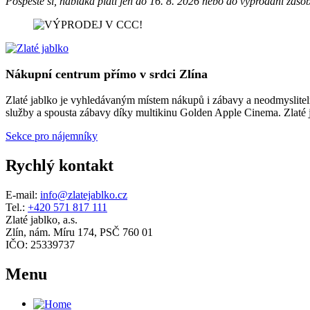
Pospěšte si, nabídka platí jen do 16. 8. 2026 nebo do vyprodání zásob
Nákupní centrum přímo v srdci Zlína
Zlaté jablko je vyhledávaným místem nákupů i zábavy a neodmyslitelno
služby a spousta zábavy díky multikinu Golden Apple Cinema. Zlaté ja
Sekce pro nájemníky
Rychlý kontakt
E-mail:
info@zlatejablko.cz
Tel.:
+420 571 817 111
Zlaté jablko, a.s.
Zlín, nám. Míru 174, PSČ 760 01
IČO: 25339737
Menu