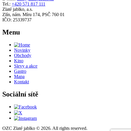
Tel.:
+420 571 817 111
Zlaté jablko, a.s.
Zlín, nám. Míru 174, PSČ 760 01
IČO: 25339737
Menu
Novinky
Obchody
Kino
Slevy a akce
Gastro
Mapa
Kontakt
Sociální sítě
OZC Zlaté jablko © 2026. All rights reserved.