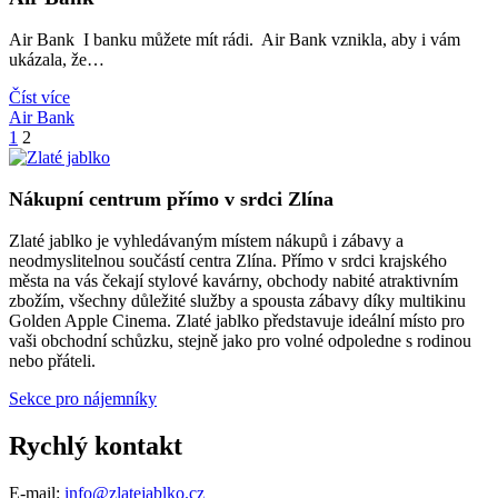
Air Bank I banku můžete mít rádi. Air Bank vznikla, aby i vám
ukázala, že…
Číst více
Air Bank
Stránkování
1
2
příspěvků
Nákupní centrum přímo v srdci Zlína
Zlaté jablko je vyhledávaným místem nákupů i zábavy a
neodmyslitelnou součástí centra Zlína. Přímo v srdci krajského
města na vás čekají stylové kavárny, obchody nabité atraktivním
zbožím, všechny důležité služby a spousta zábavy díky multikinu
Golden Apple Cinema. Zlaté jablko představuje ideální místo pro
vaši obchodní schůzku, stejně jako pro volné odpoledne s rodinou
nebo přáteli.
Sekce pro nájemníky
Rychlý kontakt
E-mail:
info@zlatejablko.cz