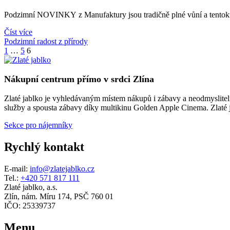
Podzimní NOVINKY z Manufaktury jsou tradičně plné vůní a tentokr
Číst více
Podzimní radost z přírody
Stránkování
1
…
5
6
příspěvků
Nákupní centrum přímo v srdci Zlína
Zlaté jablko je vyhledávaným místem nákupů i zábavy a neodmyslitelno
služby a spousta zábavy díky multikinu Golden Apple Cinema. Zlaté ja
Sekce pro nájemníky
Rychlý kontakt
E-mail:
info@zlatejablko.cz
Tel.:
+420 571 817 111
Zlaté jablko, a.s.
Zlín, nám. Míru 174, PSČ 760 01
IČO: 25339737
Menu