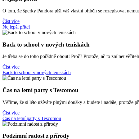
O tom, že šperky Pandora píší váš vlastní příběh se rozepisovat nemu
Číst více
Nejlepší přítel
Back to school v nových teniskách
Je třeba se do toho pořádně obout! Proč? Protože, ač to zní neuvěřite
Číst více
Back to school v nových teniskách
Čas na letní party s Tescomou
Věříme, že si léto užíváte plnými doušky a budete i nadále, protož
Číst více
Čas na letní party s Tescomou
Podzimní radost z přírody