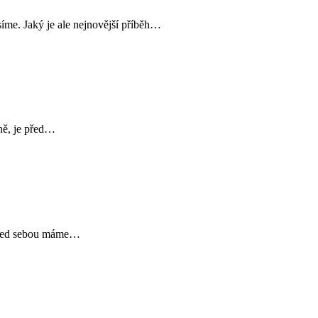
síme. Jaký je ale nejnovější příběh…
lně, je před…
e před sebou máme…